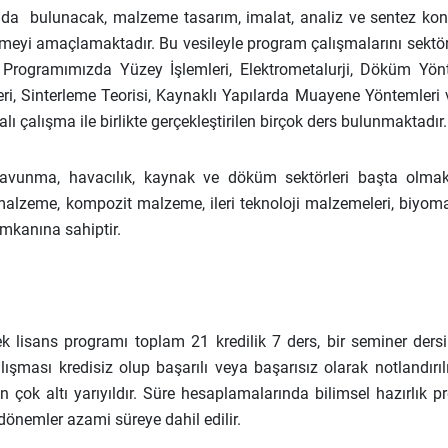
tkıda bulunacak, malzeme tasarım, imalat, analiz ve sentez kon
tirmeyi amaçlamaktadır. Bu vesileyle program çalışmalarını sektö
r. Programımızda Yüzey İşlemleri, Elektrometalurji, Döküm Yönt
eri, Sinterleme Teorisi, Kaynaklı Yapılarda Muayene Yöntemleri v
alışma ile birlikte gerçekleştirilen birçok ders bulunmaktadır.
 savunma, havacılık, kaynak ve döküm sektörleri başta olma
alzeme, kompozit malzeme, ileri teknoloji malzemeleri, biyom
mkanına sahiptir.
k lisans programı toplam 21 kredilik 7 ders, bir seminer dersi
şması kredisiz olup başarılı veya başarısız olarak notlandırılır
 çok altı yarıyıldır. Süre hesaplamalarında bilimsel hazırlık p
dönemler azami süreye dahil edilir.