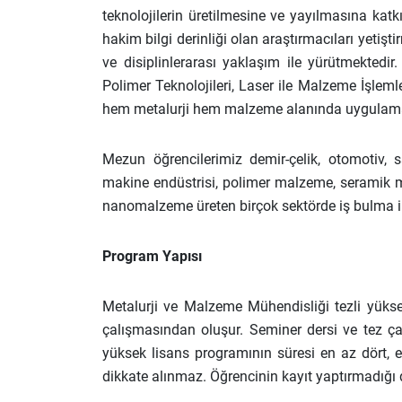
teknolojilerin üretilmesine ve yayılmasına ka
hakim bilgi derinliği olan araştırmacıları yetiş
ve disiplinlerarası yaklaşım ile yürütmektedi
Polimer Teknolojileri, Laser ile Malzeme İşleml
hem metalurji hem malzeme alanında uygulamalı ç
Mezun öğrencilerimiz demir-çelik, otomotiv,
makine endüstrisi, polimer malzeme, seramik m
nanomalzeme üreten birçok sektörde iş bulma i
Program Yapısı
Metalurji ve Malzeme Mühendisliği tezli yükse
çalışmasından oluşur. Seminer dersi ve tez çalı
yüksek lisans programının süresi en az dört, en
dikkate alınmaz. Öğrencinin kayıt yaptırmadığı 