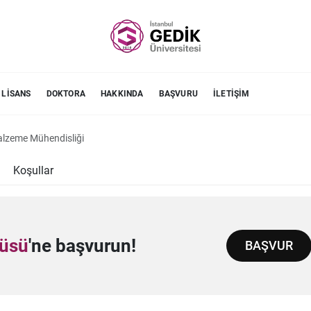
 LISANS
DOKTORA
HAKKINDA
BAŞVURU
İLETIŞIM
alzeme Mühendisliği
Koşullar
tüsü
'ne başvurun!
BAŞVUR