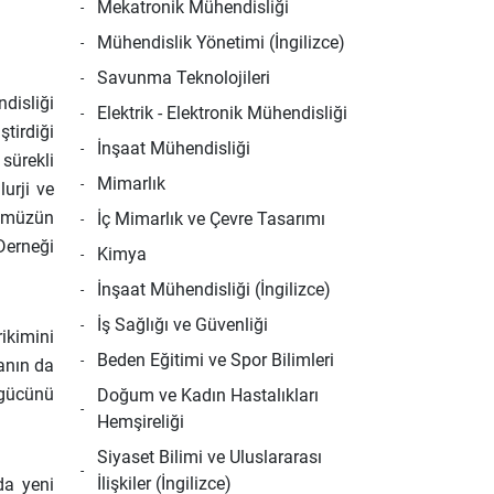
Mekatronik Mühendisliği
Mühendislik Yönetimi (İngilizce)
Savunma Teknolojileri
disliği
Elektrik - Elektronik Mühendisliği
tirdiği
İnşaat Mühendisliği
 sürekli
Mimarlık
urji ve
mümüzün
İç Mimarlık ve Çevre Tasarımı
Derneği
Kimya
İnşaat Mühendisliği (İngilizce)
İş Sağlığı ve Güvenliği
ikimini
Beden Eğitimi ve Spor Bilimleri
anın da
 gücünü
Doğum ve Kadın Hastalıkları
Hemşireliği
Siyaset Bilimi ve Uluslararası
İlişkiler (İngilizce)
a yeni