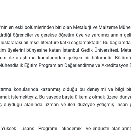
i’nin en eski bölümlerinden biri olan Metalurji ve Malzeme Mühen
diği öğrenciler ve gerekse öğretim üye ve yardımcılarının geliş
luslararası bilimsel literatüre katkı sağlamaktadır. Bu bağlamda
tim üyelerini bünyesine katan İstanbul Gedik Üniversitesi, Metal
em de araştırma konularından gelişen bir bölümdür. Bölü
le Mühendislik Eğitim Programları Değerlendirme ve Akreditasyon 
ştırma konularında kazanmış olduğu bu deneyimi ve bilgi bir
aşımak istemekteyiz. Bu sayede başta ülkemiz olmak üzere, düny
iyaç duyduğu alanında uzman ve ileri düzeyde yetişmiş insan
Yüksek Lisans Programı akademik ve endüstri alanlarınd