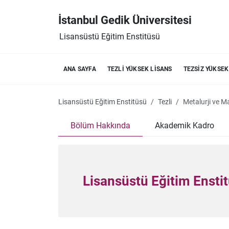
İstanbul Gedik Üniversitesi
Lisansüstü Eğitim Enstitüsü
ANA SAYFA
TEZLI YÜKSEK LISANS
TEZSIZ YÜKSEK
Lisansüstü Eğitim Enstitüsü
Tezli
Metalurji ve M
Bölüm Hakkında
Akademik Kadro
Lisansüstü Eğitim Ensti