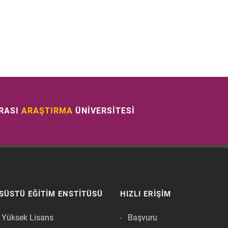
RASI
ARAŞTIRMA
ÜNİVERSİTESİ
SÜSTÜ EĞITIM ENSTITÜSÜ
HIZLI ERIŞIM
i Yüksek Lisans
Başvuru